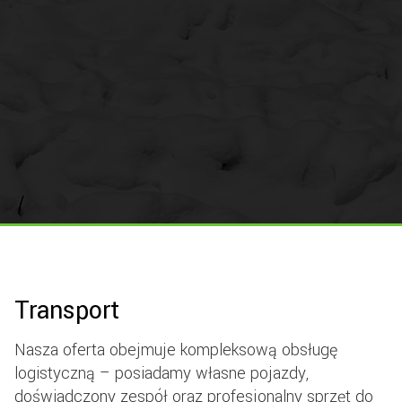
Transport
Nasza oferta obejmuje kompleksową obsługę
logistyczną – posiadamy własne pojazdy,
doświadczony zespół oraz profesjonalny sprzęt do