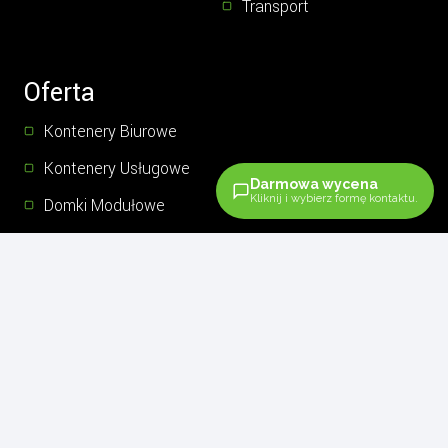
Transport
Oferta
Kontenery Biurowe
Kontenery Usługowe
Darmowa wycena
Kliknij i wybierz formę kontaktu.
Domki Modułowe
Nowoczesna Stodoła
Sklepy Modułowe
Blog